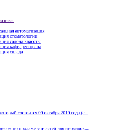
бизнеса
еальная автоматизация
ация стоматологии
ация салона красоты
ция кафе, ресторана
ация склада
торый состоится 09 октября 2019 года (с...
сом по продаже запчастей для иномарок....