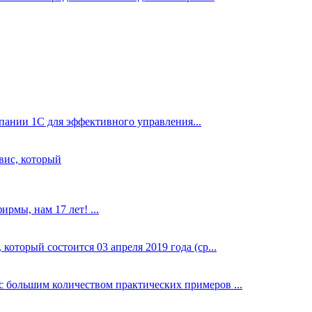
ании 1С для эффективного управления...
вис, который
рмы, нам 17 лет! ...
оторый состоится 03 апреля 2019 года (ср...
 большим количеством практических примеров ...