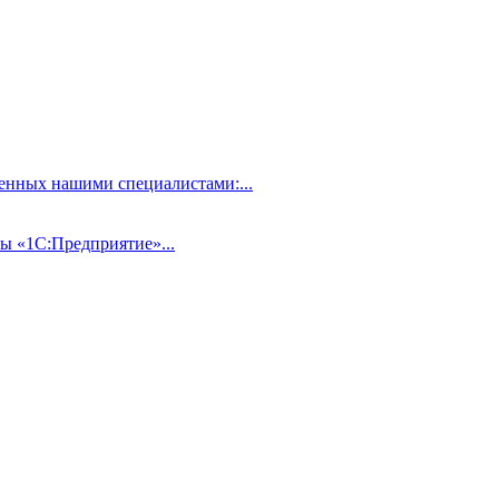
нных нашими специалистами:...
ы «1С:Предприятие»...