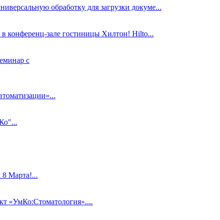
ниверсальную обработку для загрузки докуме...
в конференц-зале гостиницы Хилтон! Hilto...
еминар с
втоматизации»...
о"...
 Марта!...
 «УмКо:Стоматология»....