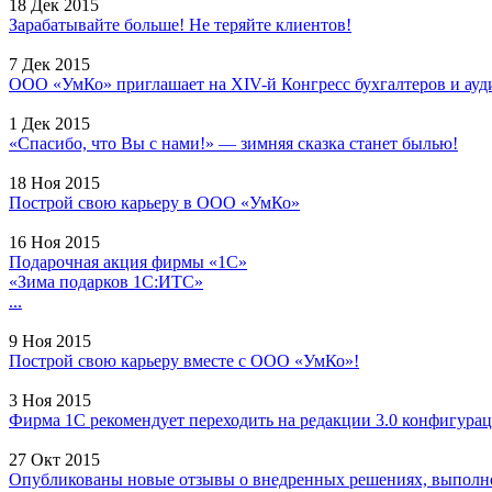
18 Дек 2015
Зарабатывайте больше! Не теряйте клиентов!
7 Дек 2015
ООО «УмКо» приглашает на XIV-й Конгресс бухгалтеров и ауди
1 Дек 2015
«Спасибо, что Вы с нами!» — зимняя сказка станет былью!
18 Ноя 2015
Построй свою карьеру в ООО «УмКо»
16 Ноя 2015
Подарочная акция фирмы «1С»
«Зима подарков 1С:ИТС»
...
9 Ноя 2015
Построй свою карьеру вместе с ООО «УмКо»!
3 Ноя 2015
Фирма 1С рекомендует переходить на редакции 3.0 конфигурац
27 Окт 2015
Опубликованы новые отзывы о внедренных решениях, выполне