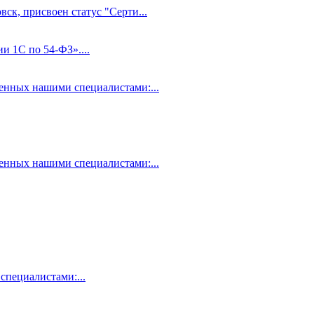
ск, присвоен статус "Серти...
и 1С по 54-ФЗ»....
нных нашими специалистами:...
нных нашими специалистами:...
пециалистами:...