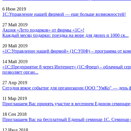
6 Июн 2019
1С:Управление нашей фирмой — еще больше возможностей!
27 Май 2019
Акция «Лето подарков» от фирмы «1С»!
Каждый месяц подарки: поездка на море для двоих и 1000 ск...
20 Май 2019
«1С:Управление нашей фирмой» (1С:УНФ) – программа от комп
14 Май 2019
«1С:Предприятие 8 через Интернет» (1С:Фреш) – облачный сер
позволяет орган...
27 Апр 2019
Сегодня яркое событие для организации ООО "УмКо" — день фи
11 Мар 2019
Приглашаем Вас принять участие в весеннем Едином семинаре, к
18 Сен 2018
Приглашаем Вас на бесплатный Единый семинар 1С. Семинар с
12 Июл 2018