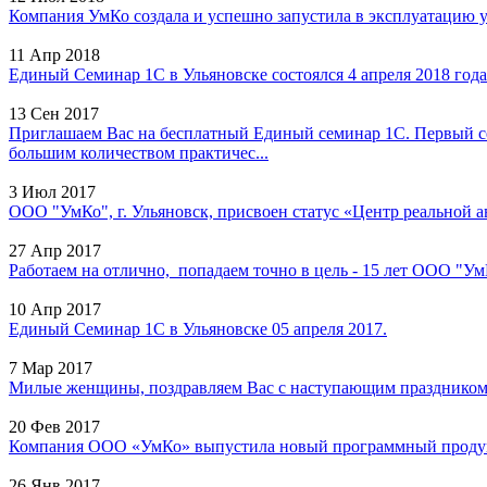
Компания УмКо создала и успешно запустила в эксплуатацию у
11 Апр 2018
Единый Семинар 1С в Ульяновске состоялся 4 апреля 2018 года 
13 Сен 2017
Приглашаем Вас на бесплатный Единый семинар 1С. Первый с
большим количеством практичес...
3 Июл 2017
ООО "УмКо", г. Ульяновск, присвоен статус «Центр реальной а
27 Апр 2017
Работаем на отлично, попадаем точно в цель - 15 лет ООО "УмК
10 Апр 2017
Единый Семинар 1С в Ульяновске 05 апреля 2017.
7 Мар 2017
Милые женщины, поздравляем Вас с наступающим праздником 8
20 Фев 2017
Компания ООО «УмКо» выпустила новый программный продукт
26 Янв 2017