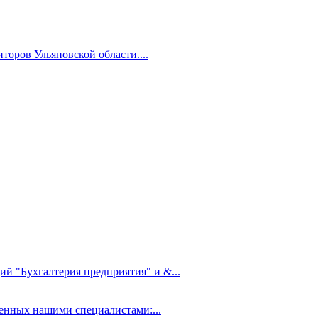
торов Ульяновской области....
ий "Бухгалтерия предприятия" и &...
нных нашими специалистами:...