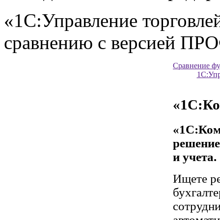
«1С:Управление торговлей
сравнению с версией ПРО
Сравнение фу
1С:Упр
«1С:Ко
«1С:Ком
решение
и учета.
Ищете ре
бухгалте
сотрудн
автомати