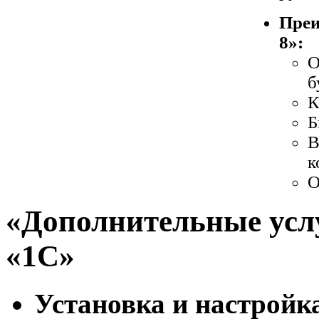
Преи
8»:
О
б
К
Б
В
к
О
«Дополнительные усл
«1С»
Установка и настройка