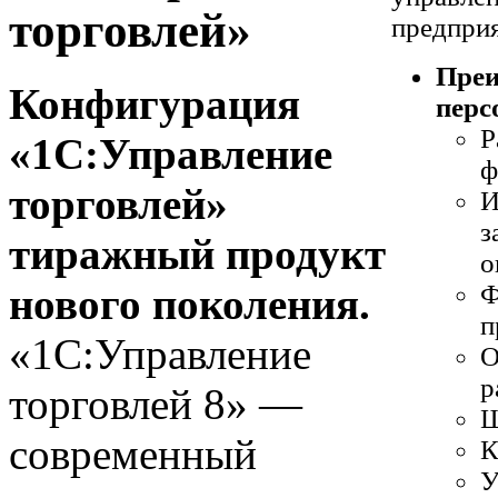
торговлей»
предприя
Преи
Конфигурация
перс
Р
«1С:Управление
ф
торговлей»
И
з
тиражный продукт
о
Ф
нового поколения.
п
«1С:Управление
О
р
торговлей 8» —
Ш
современный
К
У