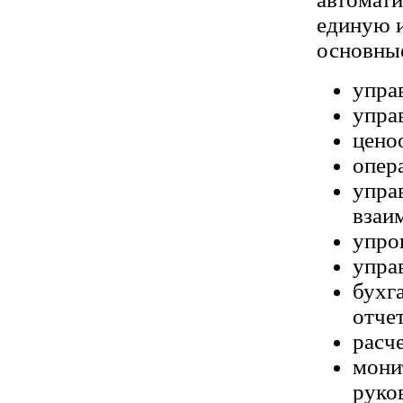
единую 
основные
упра
упра
цено
опер
упра
взаи
упро
упра
бухг
отче
расч
мони
руко