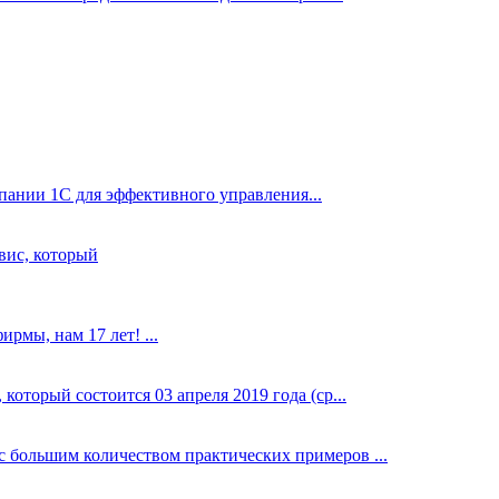
ании 1С для эффективного управления...
вис, который
рмы, нам 17 лет! ...
оторый состоится 03 апреля 2019 года (ср...
 большим количеством практических примеров ...