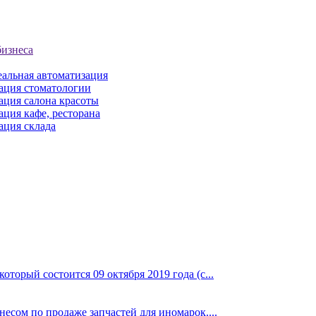
бизнеса
еальная автоматизация
ация стоматологии
ация салона красоты
ция кафе, ресторана
ация склада
торый состоится 09 октября 2019 года (с...
сом по продаже запчастей для иномарок....