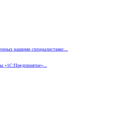
нных нашими специалистами:...
ы «1С:Предприятие»...