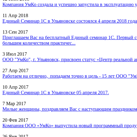
Компания УмКо создала и успешно запустила в эксплуатацию у
11 Апр 2018
Единый Семинар 1С в Ульяновске состоялся 4 апреля 2018 года 
13 Сен 2017
Приглашаем Вас на бесплатный Единый семинар 1С. Первый с
большим количеством практичес...
3 Июл 2017
ООО "УмКо", г. Ульяновск, присвоен статус «Центр реальной а
27 Апр 2017
Работаем на отлично, попадаем точно в цель - 15 лет ООО "УмК
10 Апр 2017
Единый Семинар 1С в Ульяновске 05 апреля 2017.
7 Мар 2017
Милые женщины, поздравляем Вас с наступающим праздником 8
20 Фев 2017
Компания ООО «УмКо» выпустила новый программный продукт
26 Янв 2017