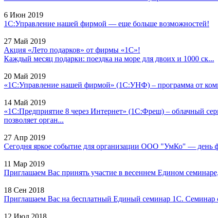
6 Июн 2019
1С:Управление нашей фирмой — еще больше возможностей!
27 Май 2019
Акция «Лето подарков» от фирмы «1С»!
Каждый месяц подарки: поездка на море для двоих и 1000 ск...
20 Май 2019
«1С:Управление нашей фирмой» (1С:УНФ) – программа от комп
14 Май 2019
«1С:Предприятие 8 через Интернет» (1С:Фреш) – облачный сер
позволяет орган...
27 Апр 2019
Сегодня яркое событие для организации ООО "УмКо" — день фи
11 Мар 2019
Приглашаем Вас принять участие в весеннем Едином семинаре, к
18 Сен 2018
Приглашаем Вас на бесплатный Единый семинар 1С. Семинар с
12 Июл 2018