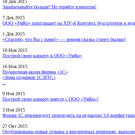
18 Дек 2015
Зарабатывайте больше! Не теряйте клиентов!
7 Дек 2015
ООО «УмКо» приглашает на XIV-й Конгресс бухгалтеров и ауди
1 Дек 2015
«Спасибо, что Вы с нами!» — зимняя сказка станет былью!
18 Ноя 2015
Построй свою карьеру в ООО «УмКо»
16 Ноя 2015
Подарочная акция фирмы «1С»
«Зима подарков 1С:ИТС»
...
9 Ноя 2015
Построй свою карьеру вместе с ООО «УмКо»!
3 Ноя 2015
Фирма 1С рекомендует переходить на редакции 3.0 конфигурац
27 Окт 2015
Опубликованы новые отзывы о внедренных решениях, выполне