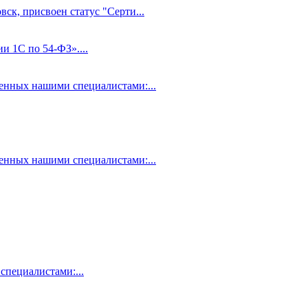
ск, присвоен статус "Серти...
и 1С по 54-ФЗ»....
нных нашими специалистами:...
нных нашими специалистами:...
пециалистами:...