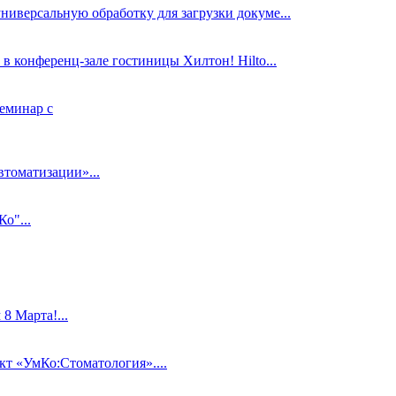
ниверсальную обработку для загрузки докуме...
в конференц-зале гостиницы Хилтон! Hilto...
еминар с
втоматизации»...
о"...
 Марта!...
 «УмКо:Стоматология»....