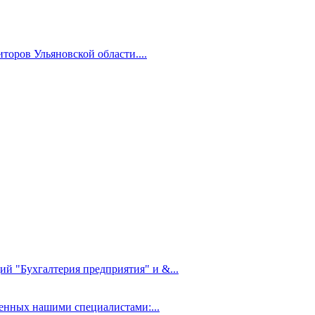
торов Ульяновской области....
ий "Бухгалтерия предприятия" и &...
нных нашими специалистами:...