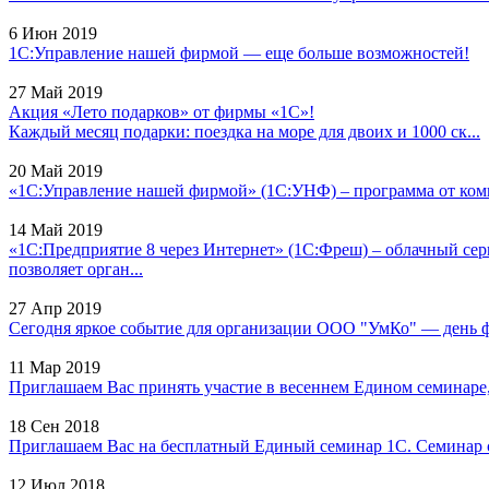
6 Июн 2019
1С:Управление нашей фирмой — еще больше возможностей!
27 Май 2019
Акция «Лето подарков» от фирмы «1С»!
Каждый месяц подарки: поездка на море для двоих и 1000 ск...
20 Май 2019
«1С:Управление нашей фирмой» (1С:УНФ) – программа от комп
14 Май 2019
«1С:Предприятие 8 через Интернет» (1С:Фреш) – облачный сер
позволяет орган...
27 Апр 2019
Сегодня яркое событие для организации ООО "УмКо" — день фи
11 Мар 2019
Приглашаем Вас принять участие в весеннем Едином семинаре, к
18 Сен 2018
Приглашаем Вас на бесплатный Единый семинар 1С. Семинар с
12 Июл 2018