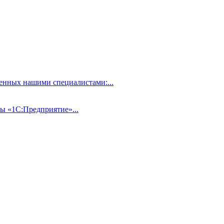
нных нашими специалистами:...
ы «1С:Предприятие»...