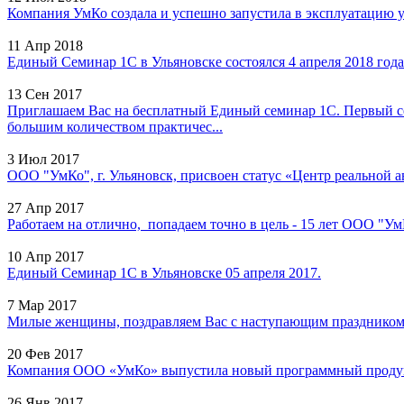
Компания УмКо создала и успешно запустила в эксплуатацию у
11 Апр 2018
Единый Семинар 1С в Ульяновске состоялся 4 апреля 2018 года 
13 Сен 2017
Приглашаем Вас на бесплатный Единый семинар 1С. Первый с
большим количеством практичес...
3 Июл 2017
ООО "УмКо", г. Ульяновск, присвоен статус «Центр реальной а
27 Апр 2017
Работаем на отлично, попадаем точно в цель - 15 лет ООО "УмК
10 Апр 2017
Единый Семинар 1С в Ульяновске 05 апреля 2017.
7 Мар 2017
Милые женщины, поздравляем Вас с наступающим праздником 8
20 Фев 2017
Компания ООО «УмКо» выпустила новый программный продукт
26 Янв 2017