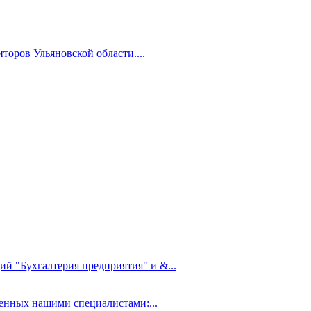
торов Ульяновской области....
ий "Бухгалтерия предприятия" и &...
нных нашими специалистами:...