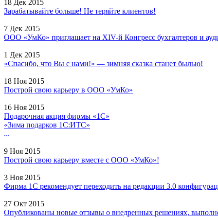
18 Дек 2015
Зарабатывайте больше! Не теряйте клиентов!
7 Дек 2015
ООО «УмКо» приглашает на XIV-й Конгресс бухгалтеров и ауди
1 Дек 2015
«Спасибо, что Вы с нами!» — зимняя сказка станет былью!
18 Ноя 2015
Построй свою карьеру в ООО «УмКо»
16 Ноя 2015
Подарочная акция фирмы «1С»
«Зима подарков 1С:ИТС»
...
9 Ноя 2015
Построй свою карьеру вместе с ООО «УмКо»!
3 Ноя 2015
Фирма 1С рекомендует переходить на редакции 3.0 конфигурац
27 Окт 2015
Опубликованы новые отзывы о внедренных решениях, выполне