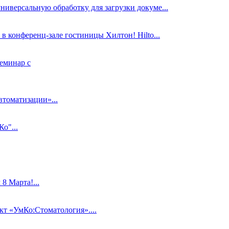
ниверсальную обработку для загрузки докуме...
в конференц-зале гостиницы Хилтон! Hilto...
еминар с
втоматизации»...
о"...
 Марта!...
 «УмКо:Стоматология»....