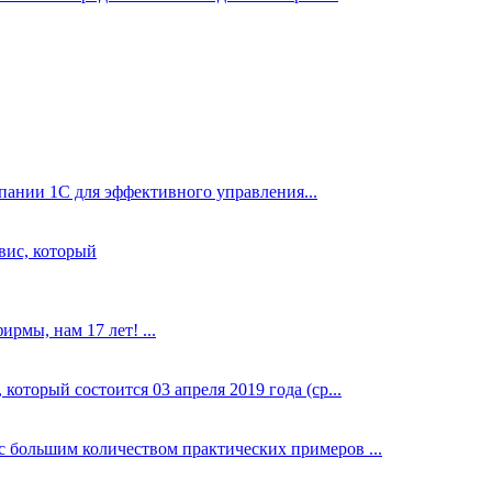
ании 1С для эффективного управления...
вис, который
рмы, нам 17 лет! ...
оторый состоится 03 апреля 2019 года (ср...
 большим количеством практических примеров ...