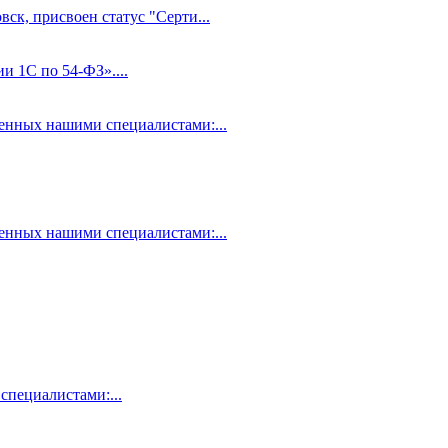
ск, присвоен статус "Серти...
и 1С по 54-ФЗ»....
нных нашими специалистами:...
нных нашими специалистами:...
пециалистами:...