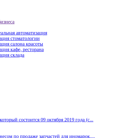
бизнеса
еальная автоматизация
ация стоматологии
ация салона красоты
ция кафе, ресторана
ация склада
торый состоится 09 октября 2019 года (с...
сом по продаже запчастей для иномарок....