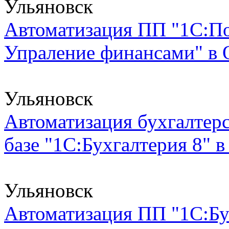
Ульяновск
Автоматизация ПП "1С:По
Упраление финансами" в 
Ульяновск
Автоматизация бухгалтерс
базе "1С:Бухгалтерия 8" 
Ульяновск
Автоматизация ПП "1С:Бу