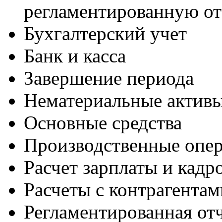
регламентированную от
Бухгалтерский учет
Банк и касса
Завершение периода
Нематериальные актив
Основные средства
Производственные опе
Расчет зарплаты и кадр
Расчеты с контрагентам
Регламентированная от