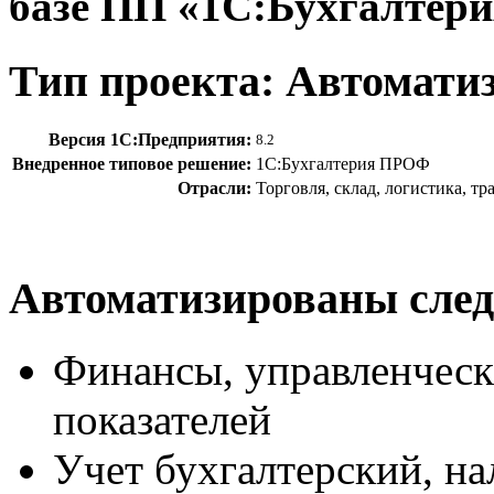
базе ПП «1С:Бухгалтери
Тип проекта: Автомати
Версия 1С:Предприятия:
8.2
Внедренное типовое решение:
1С:Бухгалтерия ПРОФ
Отрасли:
Торговля, склад, логистика, т
Автоматизированы сле
Финансы, управленческ
показателей
Учет бухгалтерский, н