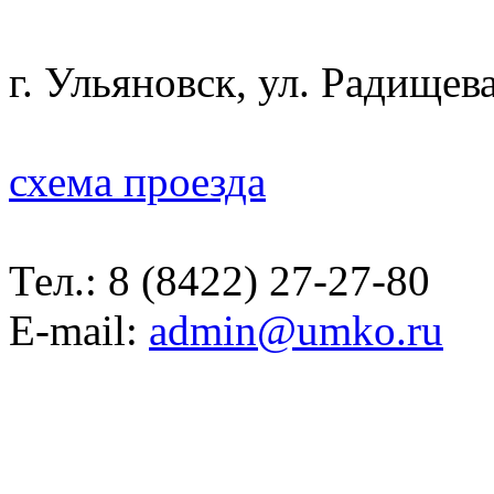
г. Ульяновск, ул. Радищева
схема проезда
Тел.:
8 (8422) 27-27-80
E-mail:
admin@umko.ru