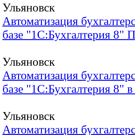
Ульяновск
Автоматизация бухгалтерс
базе "1С:Бухгалтерия 8" 
Ульяновск
Автоматизация бухгалтерс
базе "1С:Бухгалтерия 8" в
Ульяновск
Автоматизация бухгалтерс