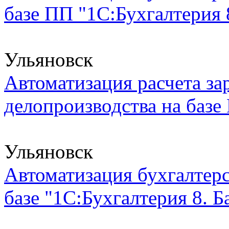
базе ПП "1С:Бухгалтерия 
Ульяновск
Автоматизация расчета за
делопроизводства на базе 
Ульяновск
Автоматизация бухгалтерс
базе "1С:Бухгалтерия 8. Ба