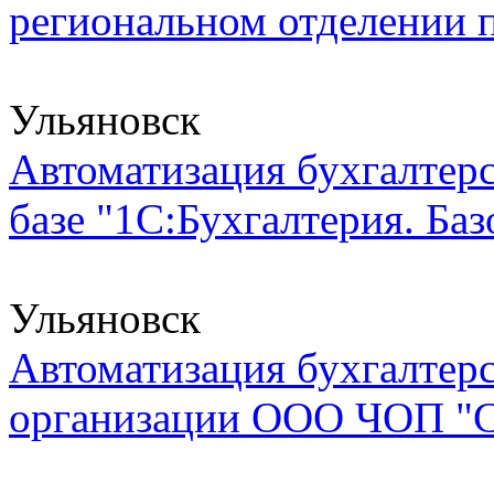
региональном отделении п
Ульяновск
Автоматизация бухгалтерс
базе "1С:Бухгалтерия. Базо
Ульяновск
Автоматизация бухгалтерс
организации ООО ЧОП "Сап