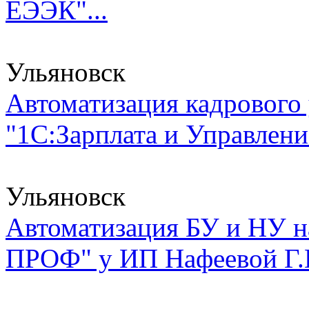
ЕЭЭК"...
Ульяновск
Автоматизация кадрового у
"1С:Зарплата и Управлени
Ульяновск
Автоматизация БУ и НУ на
ПРОФ" у ИП Нафеевой Г.В