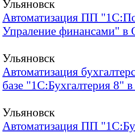
Ульяновск
Автоматизация ПП "1С:По
Упраление финансами" в 
Ульяновск
Автоматизация бухгалтерс
базе "1С:Бухгалтерия 8" 
Ульяновск
Автоматизация ПП "1С:Бу