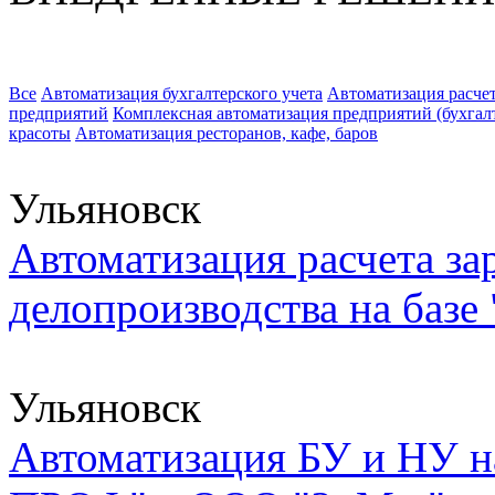
Все
Автоматизация бухгалтерского учета
Автоматизация расчет
предприятий
Комплексная автоматизация предприятий (бухгалте
красоты
Автоматизация ресторанов, кафе, баров
Ульяновск
Автоматизация расчета за
делопроизводства на базе 
Ульяновск
Автоматизация БУ и НУ на