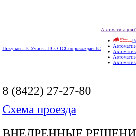
Автоматизация 
Р
Автоматиз
Покупай - 1С
Учись - ЦСО 1С
Сопровождай 1С
Автоматиз
Автоматиза
Автоматиз
8 (8422) 27-27-80
Схема проезда
ВНЕДРЕННЫЕ РЕШЕН