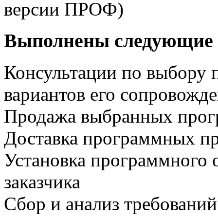
версии ПРОФ)
Выполнены следующие 
Консультации по выбору 
вариантов его сопровожд
Продажа выбранных прог
Доставка программных пр
Установка программного 
заказчика
Сбор и анализ требований