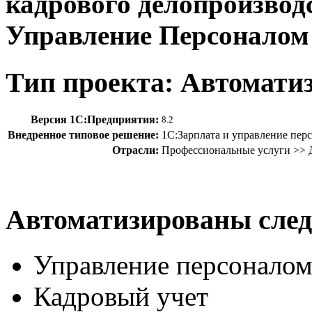
кадрового делопроизводс
Управление Персоналом
Тип проекта: Автомати
Версия 1С:Предприятия:
8.2
Внедренное типовое решение:
1С:Зарплата и управление пер
Отрасли:
Профессиональные услуги >> 
Автоматизированы сле
Управление персоналом
Кадровый учет