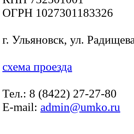
ОГРН 1027301183326
г. Ульяновск, ул. Радищева
схема проезда
Тел.:
8 (8422) 27-27-80
E-mail:
admin@umko.ru