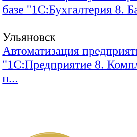
базе "1С:Бухгалтерия 8. Ба
Ульяновск
Автоматизация предприят
"1С:Предприятие 8. Комп
п...