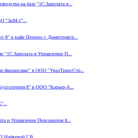
водства на базе "1С:Зарплата и...
О "ЗиМ-т"...
 8" в кафе Пепино г. Димитровгр...
зе "1С:Зарплата и Управление П...
ие финансами" в ООО "УралТрансСтр...
Бухгалтерия 8" в ООО "Карьер-А...
...
ата и Управление Персоналом 8...
 Нафеевой Г.В....