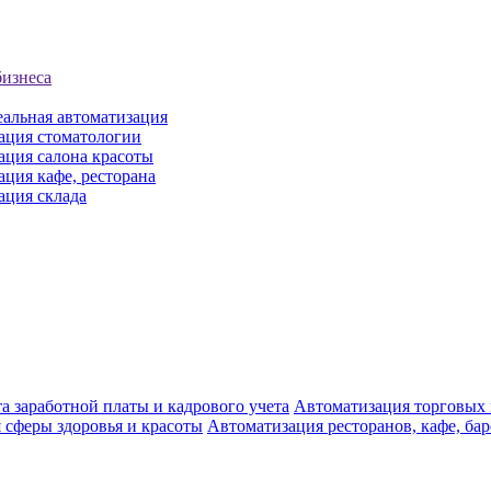
бизнеса
еальная автоматизация
ация стоматологии
ация салона красоты
ция кафе, ресторана
ация склада
а заработной платы и кадрового учета
Автоматизация торговых
 сферы здоровья и красоты
Автоматизация ресторанов, кафе, ба