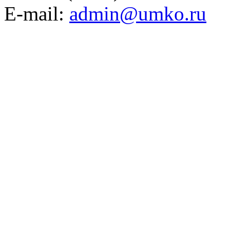
E-mail:
admin@umko.ru