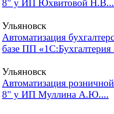
8" у ИП Юхвитовой Н.В...
Ульяновск
Автоматизация бухгалтерс
базе ПП «1С:Бухгалтерия 
Ульяновск
Автоматизация розничной 
8" у ИП Муллина А.Ю....