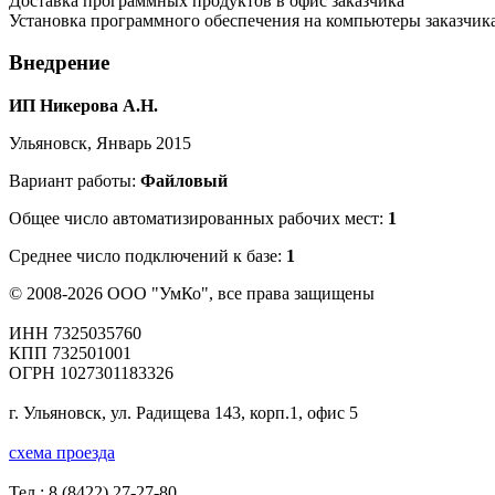
Доставка программных продуктов в офис заказчика
Установка программного обеспечения на компьютеры заказчик
Внедрение
ИП Никерова А.Н.
Ульяновск, Январь 2015
Вариант работы:
Файловый
Общее число автоматизированных рабочих мест:
1
Среднее число подключений к базе:
1
© 2008-2026 ООО "УмКо", все права защищены
ИНН 7325035760
КПП 732501001
ОГРН 1027301183326
г. Ульяновск, ул. Радищева 143, корп.1, офис 5
схема проезда
Тел.:
8 (8422) 27-27-80