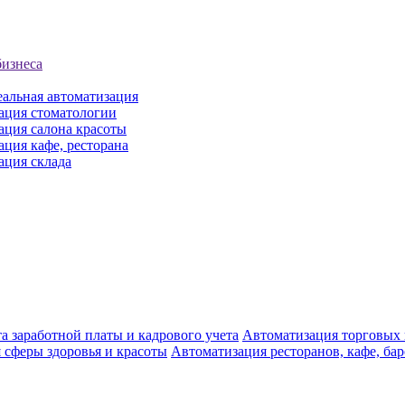
бизнеса
еальная автоматизация
ация стоматологии
ация салона красоты
ция кафе, ресторана
ация склада
а заработной платы и кадрового учета
Автоматизация торговых
 сферы здоровья и красоты
Автоматизация ресторанов, кафе, ба