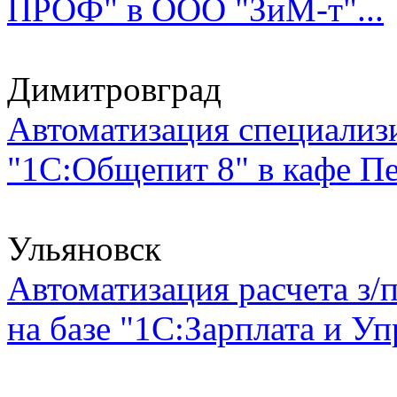
ПРОФ" в ООО "ЗиМ-т"...
Димитровград
Автоматизация специализи
"1С:Общепит 8" в кафе Пе
Ульяновск
Автоматизация расчета з/
на базе "1С:Зарплата и Уп