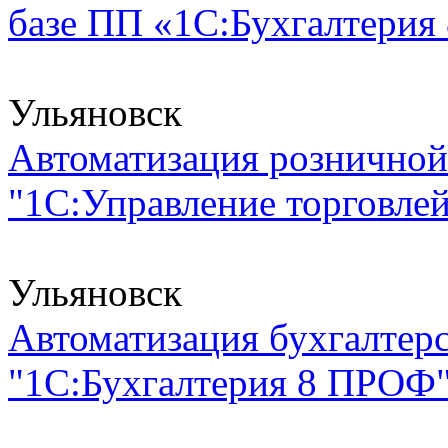
базе ПП «1С:Бухгалтерия 
Ульяновск
Автоматизация розничной 
"1С:Управление торговлей 
Ульяновск
Автоматизация бухгалтерс
"1С:Бухгалтерия 8 ПРОФ"