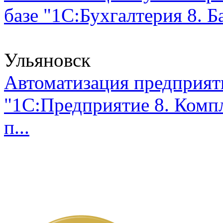
базе "1С:Бухгалтерия 8. Ба
Ульяновск
Автоматизация предприят
"1С:Предприятие 8. Комп
п...