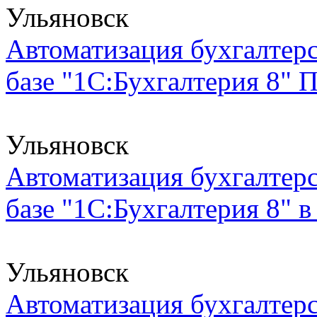
Ульяновск
Автоматизация бухгалтерс
базе "1С:Бухгалтерия 8" 
Ульяновск
Автоматизация бухгалтерс
базе "1С:Бухгалтерия 8" в
Ульяновск
Автоматизация бухгалтерс