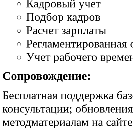
Кадровый учет
Подбор кадров
Расчет зарплаты
Регламентированная 
Учет рабочего време
Сопровождение:
Бесплатная поддержка баз
консультации; обновления
методматериалам на сайте