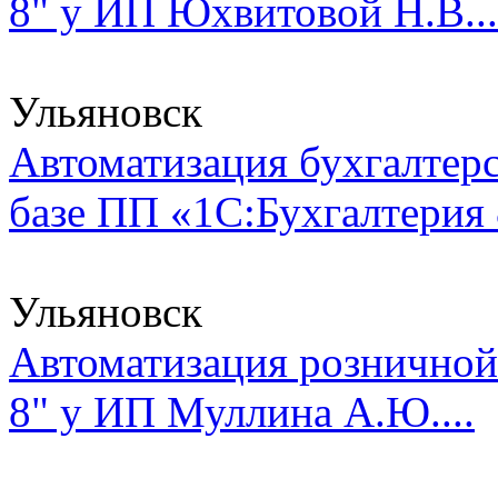
8" у ИП Юхвитовой Н.В...
Ульяновск
Автоматизация бухгалтерс
базе ПП «1С:Бухгалтерия 
Ульяновск
Автоматизация розничной 
8" у ИП Муллина А.Ю....