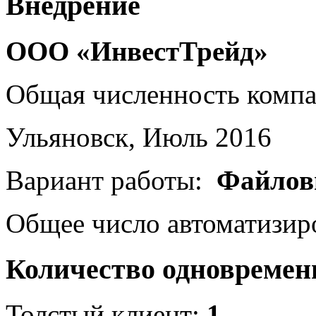
Внедрение
ООО «ИнвестТрейд»
Общая численность комп
Ульяновск, Июль 2016
Вариант работы:
Файлов
Общее число автоматизир
Количество одновремен
Толстый клиент:
1