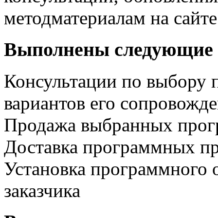
методматериалам на сайте
Выполнены следующие 
Консультации по выбору 
вариантов его сопровожд
Продажа выбранных прог
Доставка программных пр
Установка программного 
заказчика