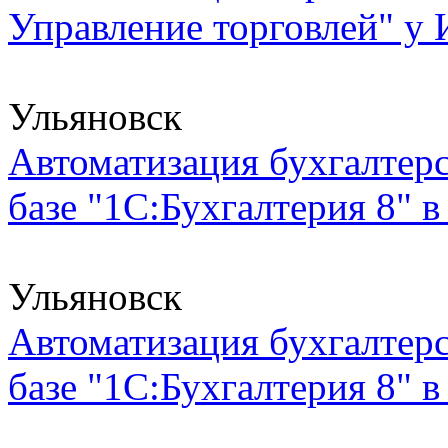
Управление торговлей" у 
Ульяновск
Автоматизация бухгалтерс
базе "1С:Бухгалтерия 8" 
Ульяновск
Автоматизация бухгалтерс
базе "1С:Бухгалтерия 8" 