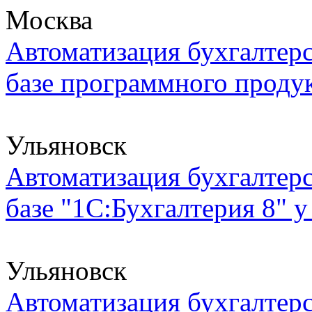
Москва
Автоматизация бухгалтерс
базе программного продук
Ульяновск
Автоматизация бухгалтерс
базе "1С:Бухгалтерия 8" у
Ульяновск
Автоматизация бухгалтерс