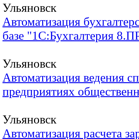
Ульяновск
Автоматизация бухгалтерс
базе "1С:Бухгалтерия 8.П
Ульяновск
Автоматизация ведения сп
предприятиях общественно
Ульяновск
Автоматизация расчета за