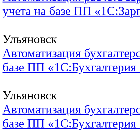
учета на базе ПП «1С:Зарп
Ульяновск
Автоматизация бухгалтерс
базе ПП «1С:Бухгалтерия 8
Ульяновск
Автоматизация бухгалтерс
базе ПП «1С:Бухгалтерия 8