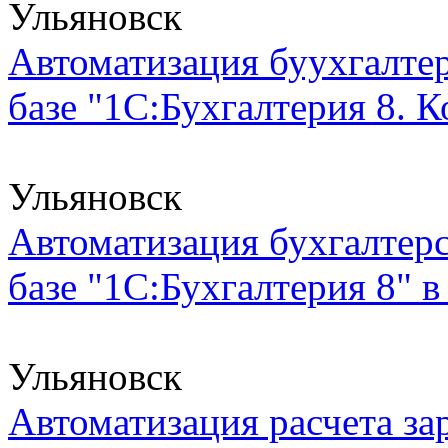
Ульяновск
Автоматизация буухгалтер
базе "1С:Бухгалтерия 8. Ко
Ульяновск
Автоматизация бухгалтерс
базе "1С:Бухгалтерия 8" в
Ульяновск
Автоматизация расчета за