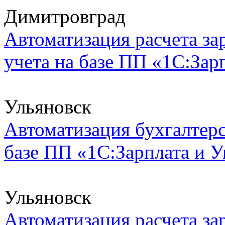
Димитровград
Автоматизация расчета за
учета на базе ПП «1С:Зарп
Ульяновск
Автоматизация бухгалтерс
базе ПП «1С:Зарплата и У
Ульяновск
Автоматизация расчета за