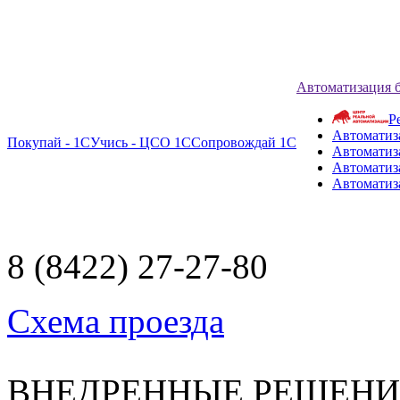
Автоматизация 
Р
Автоматиз
Покупай - 1С
Учись - ЦСО 1С
Сопровождай 1С
Автоматиз
Автоматиза
Автоматиз
8 (8422) 27-27-80
Схема проезда
ВНЕДРЕННЫЕ РЕШЕН