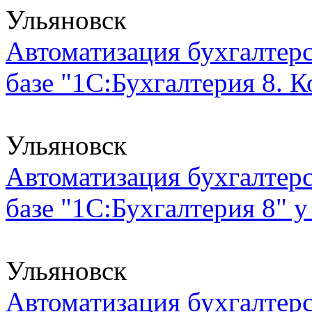
Ульяновск
Автоматизация бухгалтерс
базе "1С:Бухгалтерия 8. Ко
Ульяновск
Автоматизация бухгалтерс
базе "1С:Бухгалтерия 8" у
Ульяновск
Автоматизация бухгалтерс