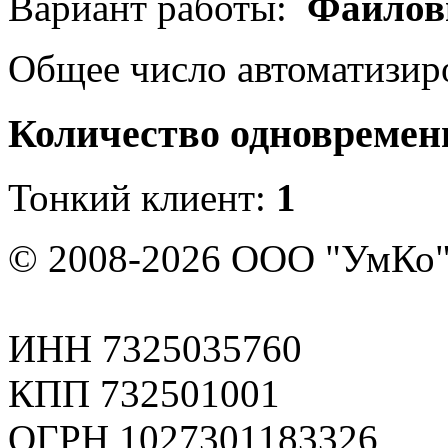
Вариант работы:
Файлов
Общее число автоматизир
Количество одновремен
Тонкий клиент:
1
© 2008-2026 ООО "УмКо"
ИНН 7325035760
КПП 732501001
ОГРН 1027301183326