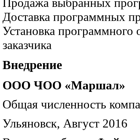
Продажа выбранных прог
Доставка программных пр
Установка программного 
заказчика
Внедрение
ООО ЧОО «Маршал»
Общая численность комп
Ульяновск, Август 2016