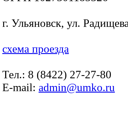
г. Ульяновск, ул. Радищева
схема проезда
Тел.:
8 (8422) 27-27-80
E-mail:
admin@umko.ru