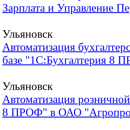
Зарплата и Управление Пе
Ульяновск
Автоматизация бухгалтерс
базе "1С:Бухгалтерия 8 
Ульяновск
Автоматизация розничной 
8 ПРОФ" в ОАО "Агропром