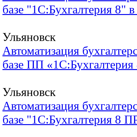
базе "1С:Бухгалтерия 8" в
Ульяновск
Автоматизация бухгалтерс
базе ПП «1С:Бухгалтерия 
Ульяновск
Автоматизация бухгалтерс
базе "1С:Бухгалтерия 8 П