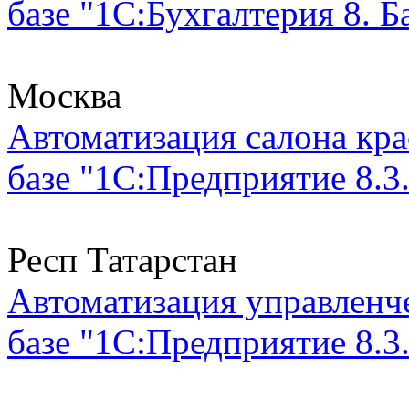
базе "1С:Бухгалтерия 8. Ба
Москва
Автоматизация салона к
базе "1С:Предприятие 8.3.
Респ Татарстан
Автоматизация управленче
базе "1С:Предприятие 8.3.