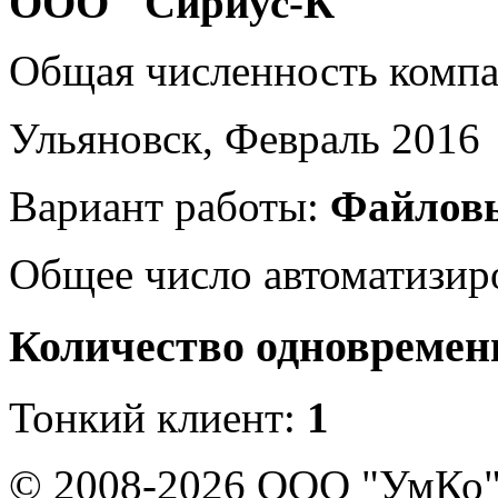
ООО "Сириус-К"
Общая численность комп
Ульяновск, Февраль 2016
Вариант работы:
Файлов
Общее число автоматизир
Количество одновремен
Тонкий клиент:
1
© 2008-2026 ООО "УмКо"