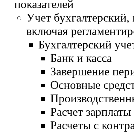
показателей
Учет бухгалтерский,
включая регламентир
Бухгалтерский уче
Банк и касса
Завершение пер
Основные средс
Производственн
Расчет зарплаты
Расчеты с контр