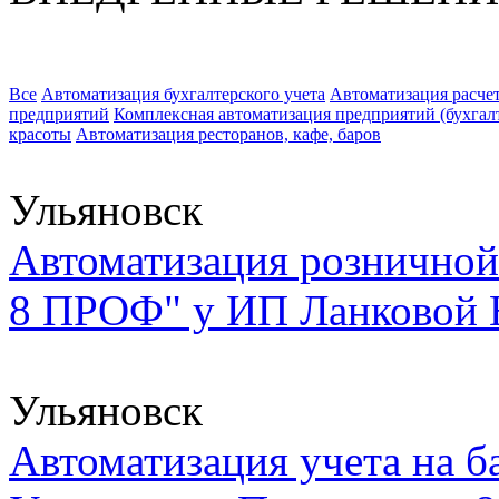
Все
Автоматизация бухгалтерского учета
Автоматизация расчет
предприятий
Комплексная автоматизация предприятий (бухгалте
красоты
Автоматизация ресторанов, кафе, баров
Ульяновск
Автоматизация розничной 
8 ПРОФ" у ИП Ланковой Н
Ульяновск
Автоматизация учета на б