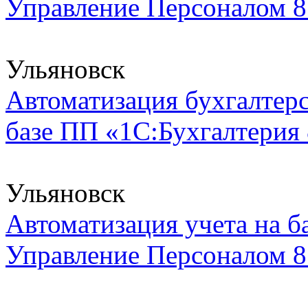
Управление Персоналом 8. 
Ульяновск
Автоматизация бухгалтерс
базе ПП «1С:Бухгалтерия
Ульяновск
Автоматизация учета на б
Управление Персоналом 8