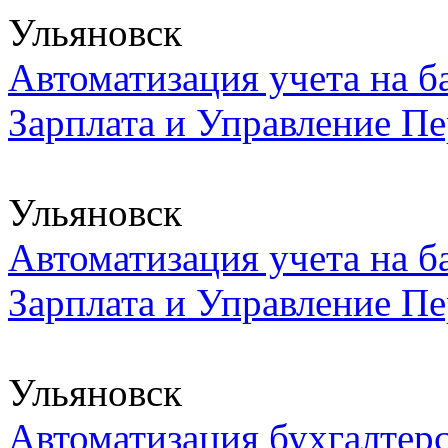
Ульяновск
Автоматизация учета на б
Зарплата и Управление Пе
Ульяновск
Автоматизация учета на б
Зарплата и Управление Пе
Ульяновск
Автоматизация бухгалтерс