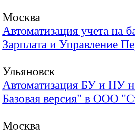
Москва
Автоматизация учета на б
Зарплата и Управление Пе
Ульяновск
Автоматизация БУ и НУ на
Базовая версия" в ООО "Ст
Москва