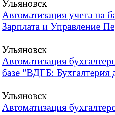
Ульяновск
Автоматизация учета на б
Зарплата и Управление Пе
Ульяновск
Автоматизация бухгалтерс
базе "ВДГБ: Бухгалтерия 
Ульяновск
Автоматизация бухгалтерс