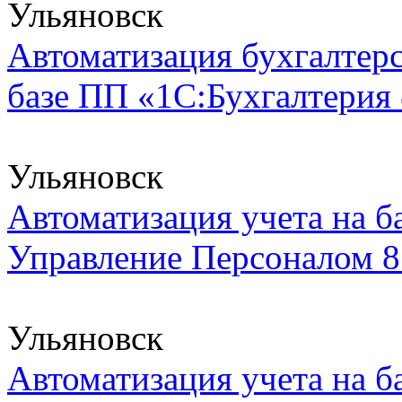
Ульяновск
Автоматизация бухгалтерс
базе ПП «1С:Бухгалтерия
Ульяновск
Автоматизация учета на б
Управление Персоналом 8"
Ульяновск
Автоматизация учета на б