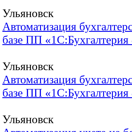
Ульяновск
Автоматизация бухгалтерс
базе ПП «1С:Бухгалтерия
Ульяновск
Автоматизация бухгалтерс
базе ПП «1С:Бухгалтерия
Ульяновск