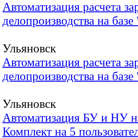
Автоматизация расчета за
делопроизводства на базе 
Ульяновск
Автоматизация расчета за
делопроизводства на базе 
Ульяновск
Автоматизация БУ и НУ на
Комплект на 5 пользовате