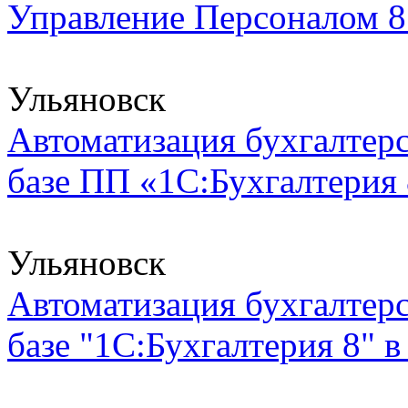
Управление Персоналом 8. 
Ульяновск
Автоматизация бухгалтерс
базе ПП «1С:Бухгалтерия 
Ульяновск
Автоматизация бухгалтерс
базе "1С:Бухгалтерия 8" в