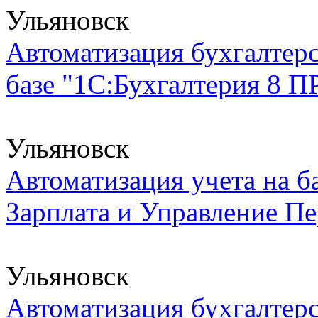
Ульяновск
Автоматизация бухгалтерс
базе "1С:Бухгалтерия 8 П
Ульяновск
Автоматизация учета на б
Зарплата и Управление Пе
Ульяновск
Автоматизация бухгалтерс