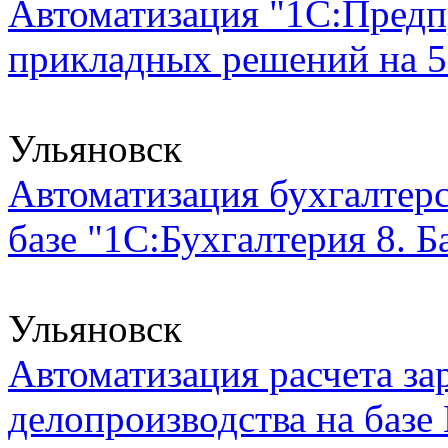
Автоматизация "1С:Предп
прикладных решений на 5 
Ульяновск
Автоматизация бухгалтерс
базе "1С:Бухгалтерия 8. Ба
Ульяновск
Автоматизация расчета за
делопроизводства на базе