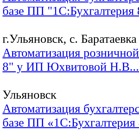
базе ПП "1С:Бухгалтерия 
г.Ульяновск, с. Баратаевка
Автоматизация розничной 
8" у ИП Юхвитовой Н.В...
Ульяновск
Автоматизация бухгалтерс
базе ПП «1С:Бухгалтерия 