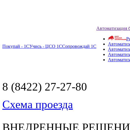
Автоматизация 
Р
Автоматиз
Покупай - 1С
Учись - ЦСО 1С
Сопровождай 1С
Автоматиз
Автоматиза
Автоматиз
8 (8422) 27-27-80
Схема проезда
ВНЕДРЕННЫЕ РЕШЕН