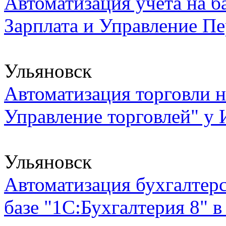
Автоматизация учета на б
Зарплата и Управление Пе
Ульяновск
Автоматизация торговли н
Управление торговлей" у 
Ульяновск
Автоматизация бухгалтерс
базе "1С:Бухгалтерия 8" 