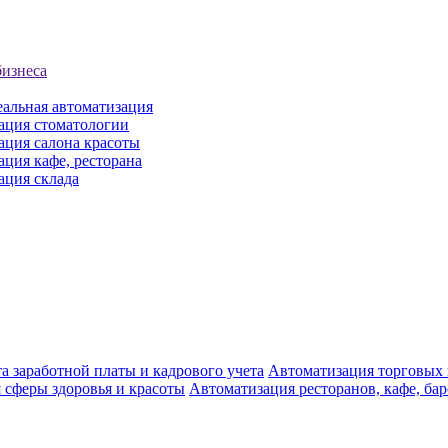
бизнеса
еальная автоматизация
ация стоматологии
ация салона красоты
ция кафе, ресторана
ация склада
а заработной платы и кадрового учета
Автоматизация торговых
 сферы здоровья и красоты
Автоматизация ресторанов, кафе, ба